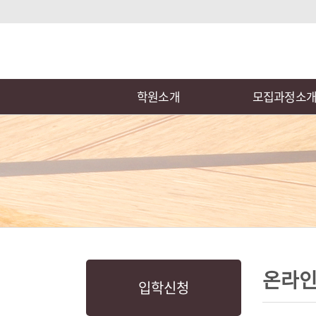
로
중
상
그
앙
위
메
인
내
링
인
바
용
크
메
로
으
뉴
학원소개
모집과정소
가
로
기
바
로
가
기
본
하
링
본
문
위
크
문
온라
입학신청
내
메
용
뉴