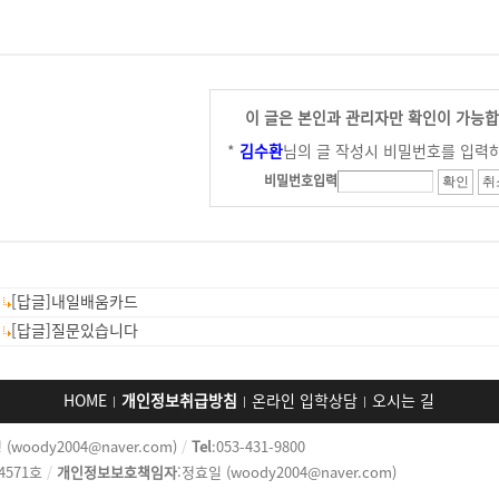
이 글은 본인과 관리자만 확인이 가능합
*
김수환
님의 글 작성시 비밀번호를 입력
비밀번호입력
:
[답글]내일배움카드
:
[답글]질문있습니다
HOME
개인정보취급방침
온라인 입학상담
오시는 길
 (woody2004@naver.com)
/
Tel
:053-431-9800
-4571호
/
개인정보보호책임자
:정효일 (woody2004@naver.com)