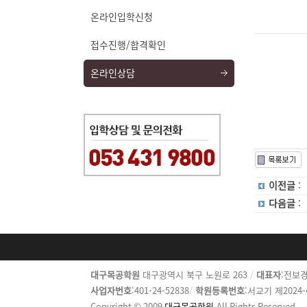
온라인입학신청
접수진행/합격확인
온라인상담
이전글
다음글
카
대구목공학원
대구광역시 북구 노원로 263
/
대표자
:전보경
피
사업자번호
:401-24-52838
/
학원등록번호
:서교기 제2024
라
Copyright © 2009
대구목공학원
All Rights Reserved.