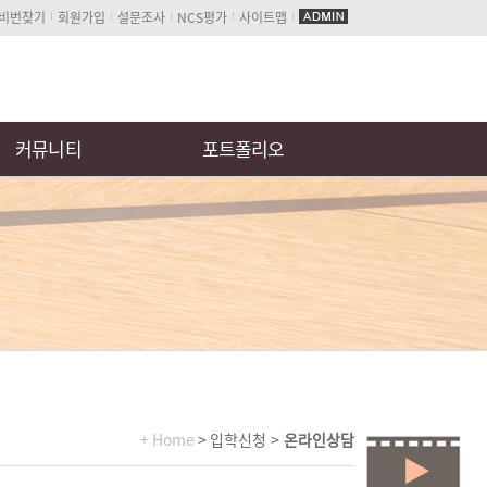
/비번찾기
회원가입
설문조사
NCS평가
사이트맵
커뮤니티
포트폴리오
+ Home
> 입학신청 >
온라인상담