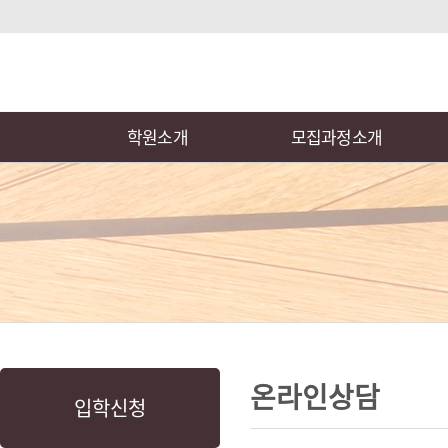
로
중
상
그
앙
위
메
인
내
링
인
바
용
크
메
로
으
뉴
학원소개
모집과정소개
가
로
기
바
로
가
기
본
하
링
본
문
위
크
문
온라인상담
입학신청
내
메
용
뉴