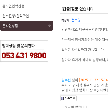
온라인입학신청
[답글]질문 있습니다
접수진행/합격확인
전보경
온라인상담
안녕하세요. 대구목공학원입니다
가구제작 양성자과정은 매주 월~금
결석은 3~4일까지 가능합니다.
달마다 휴가가 하나씩 발생하니, 
김수현
님이
[2025-11-22 15:14
혹시 가구 제작 실무자 양성 과정
달에 사정상 몇회 이상 빠진다면
이전글이 없습니다.