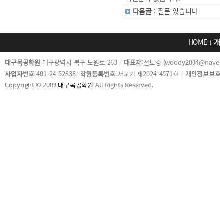
다음글
: 질문 있습니다
HOME
개
카
대구목공학원
대구광역시 북구 노원로 263
/
대표자
:전보경 (woody2004@nave
피
사업자번호
:401-24-52838
/
학원등록번호
:서교기 제2024-4571호
/
개인정보보
라
Copyright © 2009
대구목공학원
All Rights Reserved.
이
트