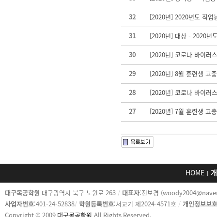
32
[2020년] 2020년도
31
[2020년] 대상 - 20
30
[2020년] 코로나 바이러스
29
[2020년] 8월 훈련생 
28
[2020년] 코로나 바이러스
27
[2020년] 7월 훈련생 
HOME
개
카
대구목공학원
대구광역시 북구 노원로 263
/
대표자
:전보경 (woody2004@nave
피
사업자번호
:401-24-52838
/
학원등록번호
:서교기 제2024-4571호
/
개인정보보
라
Copyright © 2009
대구목공학원
All Rights Reserved.