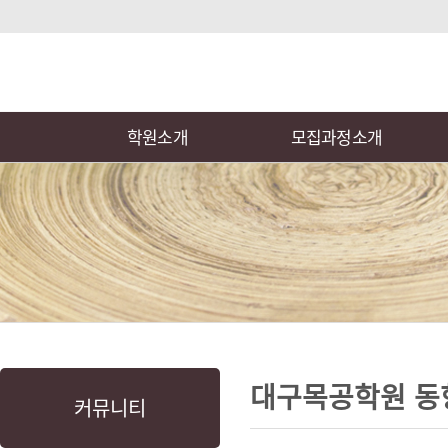
로
중
상
그
앙
위
메
인
내
링
인
바
용
크
메
로
으
뉴
학원소개
모집과정소개
가
로
기
바
로
가
기
본
하
링
본
문
위
크
문
대구목공학원 동
커뮤니티
내
메
용
뉴