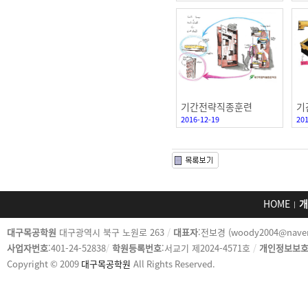
기간전략직종훈련
기
2016-12-19
201
HOME
개
카
대구목공학원
대구광역시 북구 노원로 263
/
대표자
:전보경 (woody2004@nave
피
사업자번호
:401-24-52838
/
학원등록번호
:서교기 제2024-4571호
/
개인정보보
라
Copyright © 2009
대구목공학원
All Rights Reserved.
이
트