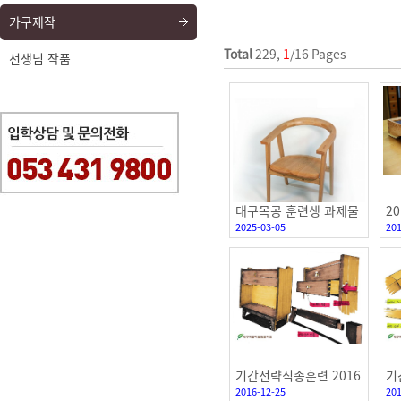
가구제작
Total
229,
1
/16 Pages
선생님 작품
대구목공 훈련생 과제물
2
2025-03-05
201
정
기간전략직종훈련 2016
기
2016-12-25
201
년 4기
년