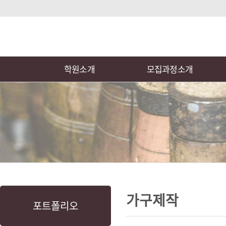
로
중
상
그
앙
위
메
인
내
링
인
바
용
크
메
로
으
뉴
학원소개
모집과정소개
가
로
기
바
로
가
기
본
하
링
본
문
위
크
문
가구제작
포트폴리오
내
메
용
뉴