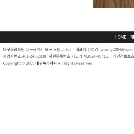
HOME
개
카
대구목공학원
대구광역시 북구 노원로 263
/
대표자
:전보경 (woody2004@nave
피
사업자번호
:401-24-52838
/
학원등록번호
:서교기 제2024-4571호
/
개인정보보
라
Copyright © 2009
대구목공학원
All Rights Reserved.
이
트