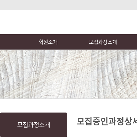
상
위
메
링
인
크
메
뉴
학원소개
모집과정소개
본
하
링
본
문
위
크
문
모집중인과정상
모집과정소개
내
메
용
뉴