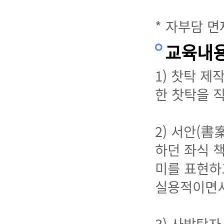
* 자부담 
교육내
1) 찻탁 
한 찻탁을 
2) 서안(書
하던 좌식 
미를 표현하
실용적이면서