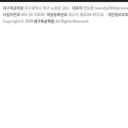
카
대구목공학원
대구광역시 북구 노원로 263
/
대표자
:전보경 (woody2004@nave
피
사업자번호
:401-24-52838
/
학원등록번호
:서교기 제2024-4571호
/
개인정보보
라
Copyright © 2009
대구목공학원
All Rights Reserved.
이
트