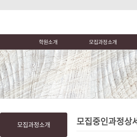
상
위
메
링
인
크
메
뉴
학원소개
모집과정소개
본
하
링
본
문
위
크
문
모집중인과정상
모집과정소개
내
메
용
뉴